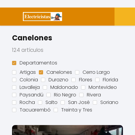
Canelones
124 artículos
Departamentos
Artigas
Canelones
Cerro Largo
Colonia
Durazno
Flores
Florida
Lavalleja
Maldonado
Montevideo
Paysandú
Rio Negro
Rivera
Rocha
Salto
San José
Soriano
Tacuarembó
Treinta y Tres