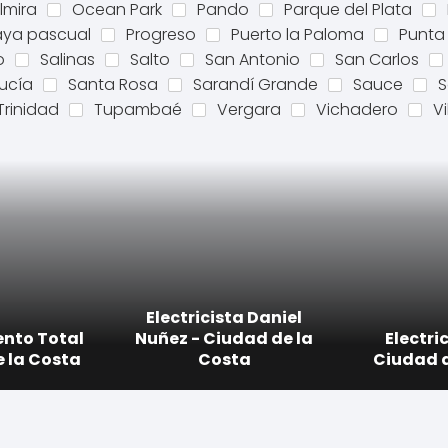
lmira
Ocean Park
Pando
Parque del Plata
aya pascual
Progreso
Puerto la Paloma
Punta 
o
Salinas
Salto
San Antonio
San Carlos
ucía
Santa Rosa
Sarandí Grande
Sauce
S
Trinidad
Tupambaé
Vergara
Vichadero
Vi
Electricista Daniel
nto Total
Nuñez - Ciudad de la
Electric
e la Costa
Costa
Ciudad d