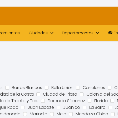
ramientas
Ciudades
Departamentos
☎ Em
es
Barros Blancos
Bella Unión
Canelones
C
udad de la Costa
Ciudad del Plata
Colonia del S
do de Treinta y Tres
Florencio Sánchez
Florida
ique Rodó
Juan Lacaze
Juanicó
La Barra
L
aldonado
Marindia
Melo
Mendoza Chico