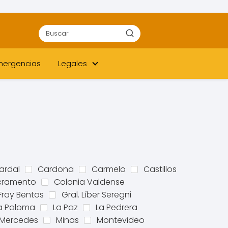
ergencias
Legales
ardal
Cardona
Carmelo
Castillos
acramento
Colonia Valdense
Fray Bentos
Gral. Líber Seregni
a Paloma
La Paz
La Pedrera
Mercedes
Minas
Montevideo