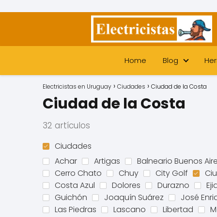
Home
Blog
Her
Electricistas en Uruguay
Ciudades
Ciudad de la Costa
Ciudad de la Costa
32 artículos
Ciudades
Achar
Artigas
Balneario Buenos Air
Cerro Chato
Chuy
City Golf
Ci
Costa Azul
Dolores
Durazno
Eji
Guichón
Joaquín Suárez
José Enr
Las Piedras
Lascano
Libertad
M