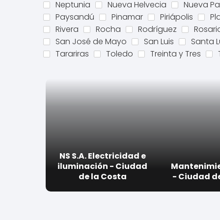
Neptunia
Nueva Helvecia
Nueva Pa
Paysandú
Pinamar
Piriápolis
Pl
Rivera
Rocha
Rodríguez
Rosari
San José de Mayo
San Luis
Santa L
Tarariras
Toledo
Treinta y Tres
NS S.A. Electricidad e
iluminación - Ciudad
Mantenimie
de la Costa
- Ciudad d