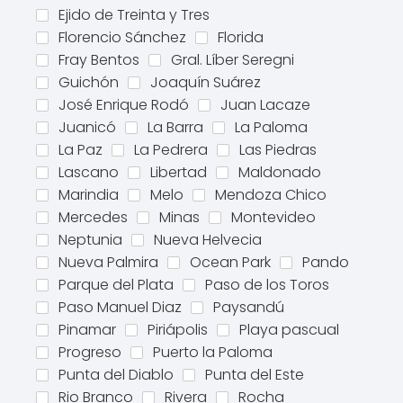
Ejido de Treinta y Tres
Florencio Sánchez
Florida
Fray Bentos
Gral. Líber Seregni
Guichón
Joaquín Suárez
José Enrique Rodó
Juan Lacaze
Juanicó
La Barra
La Paloma
La Paz
La Pedrera
Las Piedras
Lascano
Libertad
Maldonado
Marindia
Melo
Mendoza Chico
Mercedes
Minas
Montevideo
Neptunia
Nueva Helvecia
Nueva Palmira
Ocean Park
Pando
Parque del Plata
Paso de los Toros
Paso Manuel Diaz
Paysandú
Pinamar
Piriápolis
Playa pascual
Progreso
Puerto la Paloma
Punta del Diablo
Punta del Este
Rio Branco
Rivera
Rocha