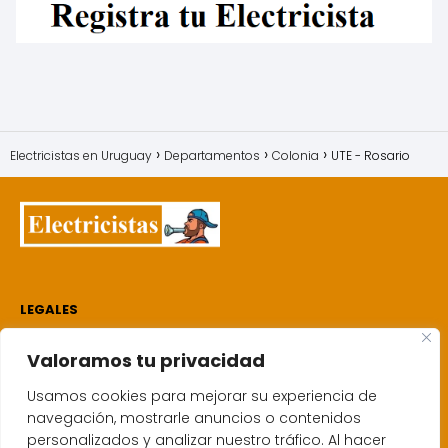
Electricistas en Uruguay
Departamentos
Colonia
UTE - Rosario
LEGALES
Electricistas
Valoramos tu privacidad
Quien soy
Política de cookies
Usamos cookies para mejorar su experiencia de
navegación, mostrarle anuncios o contenidos
Aviso de privacidad
personalizados y analizar nuestro tráfico. Al hacer
Mapa del sitio