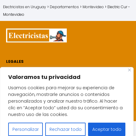
Electricistas en Uruguay
Departamentos
Montevideo
Electric Cur -
Montevideo
LEGALES
Electricistas
Valoramos tu privacidad
Quien soy
Política de cookies
Usamos cookies para mejorar su experiencia de
Aviso de privacidad
navegación, mostrarle anuncios o contenidos
personalizados y analizar nuestro tráfico. Al hacer
Mapa del sitio
clic en “Aceptar todo” usted da su consentimiento a
Contacto
nuestro uso de las cookies.
Personalizar
Rechazar todo
Aceptar todo